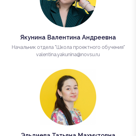
Якунина Валентина Андреевна
Начальник отдела "Школа проектного обучения"
valentina.yakunina@novsu.ru
Эльдиева Татьяна Махмутовна